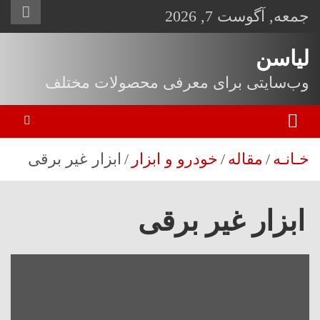
ه
جمعه, آگوست 7, 2026
حتوا
روید
لیاسن
وب‌سایتی برای معرفی محصولات مختلف
خـانـه
مقاله
خودرو و ابزار
ابزار غیر برقی
ابزار غیر برقی