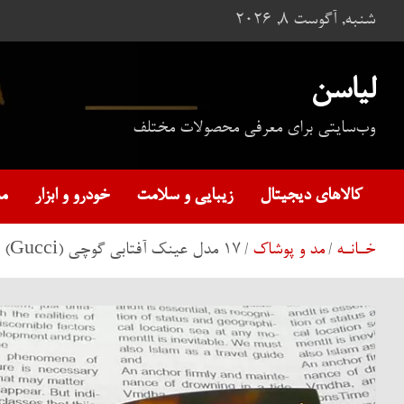
ه
شنبه, آگوست 8, 2026
حتوا
روید
لیاسن
وب‌سایتی برای معرفی محصولات مختلف
کالاهای دیجیتال
زیبایی و سلامت
خودرو و ابزار
م
خـانـه
مد و پوشاک
17 مدل عینک آفتابی گوچی (Gucci)