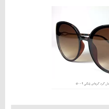
گرد گربه‌ای پلنگی a009