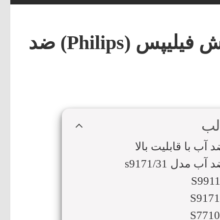
20 مدل ماشین ریش تراش فیلیپس (Philips) ضد
لب