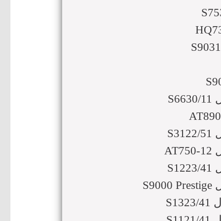
S
S
A
S
S9
S1
S1