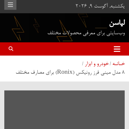
ه
یکشنبه, آگوست 9, 2026
حتوا
روید
لیاسن
وب‌سایتی برای معرفی محصولات مختلف
خـانـه
خودرو و ابزار
8 مدل مینی فرز رونیکس (Ronix) برای مصارف مختلف