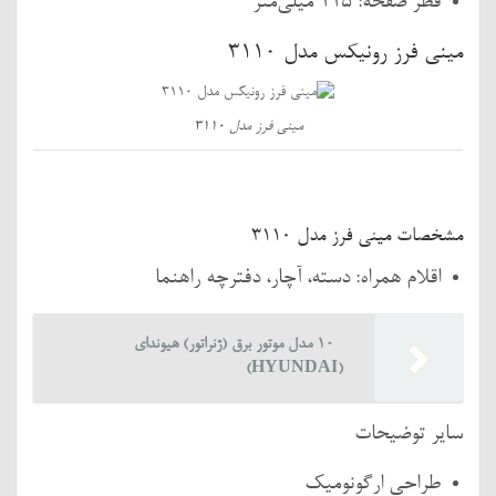
قطر صفحه: 115 میلی‌متر
مینی فرز رونیکس مدل 3110
مینی فرز مدل 3110
مشخصات مینی فرز مدل 3110
اقلام همراه: دسته، آچار، دفترچه راهنما
10 مدل موتور برق (ژنراتور) هیوندای
(HYUNDAI)
سایر توضیحات
طراحی ارگونومیک